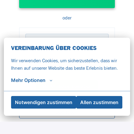
oder
APPLY WITH INDEED
NICHT VERFÜGBAR
Cookies aktualisieren
VEREINBARUNG ÜBER COOKIES
Wir verwenden Cookies, um sicherzustellen, dass wir 
APPLY WITH XING
NICHT VERFÜGBAR
Ihnen auf unserer Website das beste Erlebnis bieten.
Cookies aktualisieren
Mehr Optionen
Mit WhatsApp bewerben
Notwendigen zustimmen
Allen zustimmen
Job teilen