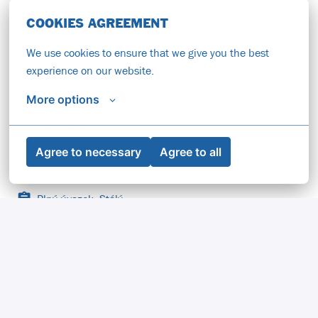
Sdílet pracovní pozici
COOKIES AGREEMENT
We use cookies to ensure that we give you the best 
experience on our website.
Graz
,
Steiermark
•
+1 dalších
1 943,3 € za měsíc
More options
Wäscherei
40 hodin týdně
Agree to necessary
Agree to all
Vstupní úroveň
Plný úvazek, Stálý
Homepage