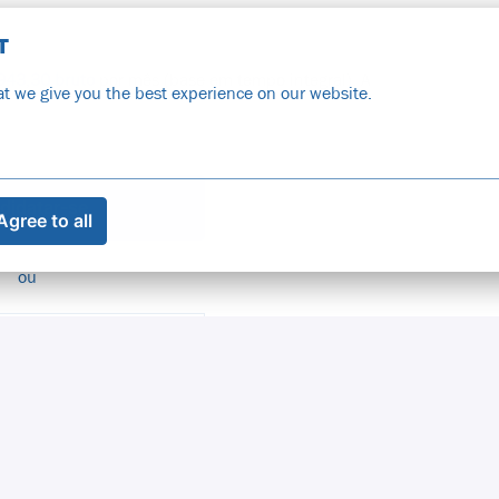
T
943,30 bruto
por mês (base em tempo integral). A
t we give you the best experience on our website.
didatar-se
Agree to all
ou
DEED
NICHT VERFÜGBAR
s aktualisieren
ING
NICHT VERFÜGBAR
s aktualisieren