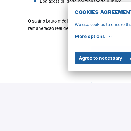
Boa acessibilidade por transporte público
COOKIES AGREEMEN
O salário bruto médio para esta posição é de
EUR 1.
We use cookies to ensure tha
remuneração real depende das horas trabalhadas.
More options
Can
Agree to necessary
APPLY WITH IN
Cookie
APPLY WITH X
Cookie