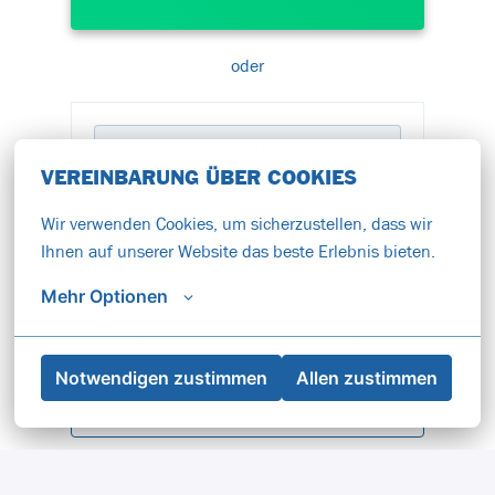
oder
APPLY WITH INDEED
NICHT VERFÜGBAR
Cookies aktualisieren
VEREINBARUNG ÜBER COOKIES
Wir verwenden Cookies, um sicherzustellen, dass wir 
APPLY WITH XING
NICHT VERFÜGBAR
Ihnen auf unserer Website das beste Erlebnis bieten.
Cookies aktualisieren
Mehr Optionen
Mit WhatsApp bewerben
Notwendigen zustimmen
Allen zustimmen
Job teilen