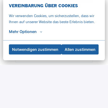
VEREINBARUNG ÜBER COOKIES
ou
Wir verwenden Cookies, um sicherzustellen, dass wir 
Ihnen auf unserer Website das beste Erlebnis bieten.
APPLY WITH INDEED
INDISPONIBLE
Mehr Optionen
Mettre à jour les cookies
APPLY WITH XING
INDISPONIBLE
Notwendigen zustimmen
Allen zustimmen
Mettre à jour les cookies
Partager l'offre d'emploi
Graz
,
Styrie
•
+1 plus
1 943,3 € par mois