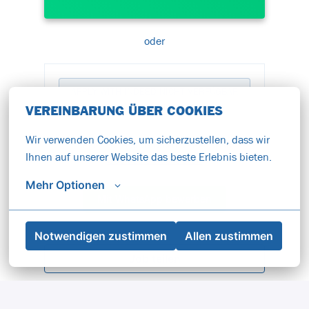
oder
APPLY WITH INDEED
NICHT VERFÜGBAR
Cookies aktualisieren
VEREINBARUNG ÜBER COOKIES
Wir verwenden Cookies, um sicherzustellen, dass wir 
APPLY WITH XING
NICHT VERFÜGBAR
Ihnen auf unserer Website das beste Erlebnis bieten.
Cookies aktualisieren
Mehr Optionen
Mit WhatsApp bewerben
Notwendigen zustimmen
Allen zustimmen
Job teilen