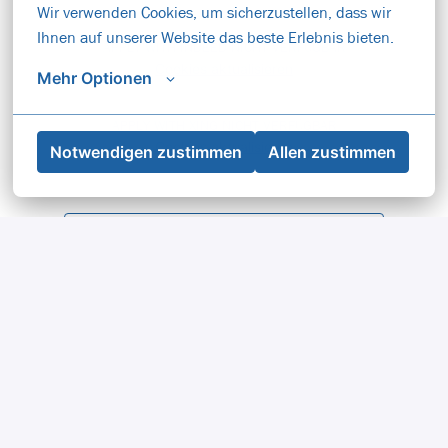
Wir verwenden Cookies, um sicherzustellen, dass wir 
Ihnen auf unserer Website das beste Erlebnis bieten.
APPLY WITH INDEED
NICHT VERFÜGBAR
Cookies aktualisieren
Mehr Optionen
APPLY WITH XING
NICHT VERFÜGBAR
Cookies aktualisieren
Notwendigen zustimmen
Allen zustimmen
Condividi lavoro
Graz
,
Stiria
•
+1 di più
1.943,3 € al mese
Wäscherei
40 ore settimanali